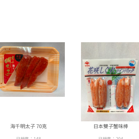
海千明太子 70克
日本雙子蟹味棒
已銷售：148
已銷售：204