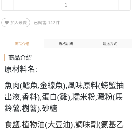
加入最愛
已銷售: 142 件
商品介紹
規格說明
運送方式
商品介紹
原材料名:
魚肉(鱈魚,金線魚),風味原料(螃蟹抽
出液,香料),蛋白(雞),糯米粉,澱粉(馬
鈴薯,樹薯),砂糖
食鹽,植物油(大豆油),調味劑(氨基乙